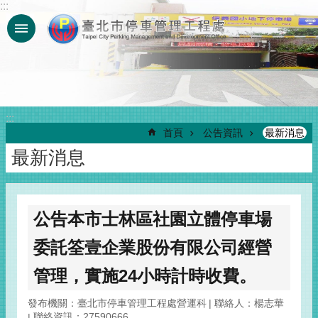
:::
跳到主要內容區塊
:::
首頁
公告資訊
最新消息
最新消息
公告本市士林區社園立體停車場
委託筌壹企業股份有限公司經營
管理，實施24小時計時收費。
發布機關：臺北市停車管理工程處營運科
聯絡人：楊志華
聯絡資訊：27590666