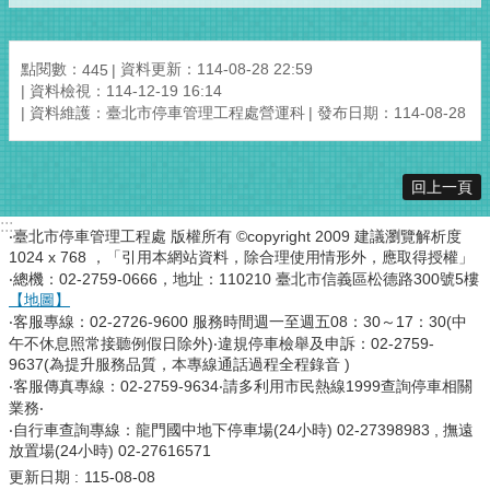
點閱數：
資料更新：114-08-28 22:59
445
資料檢視：114-12-19 16:14
資料維護：臺北市停車管理工程處營運科
發布日期：114-08-28
回上一頁
:::
‧臺北市停車管理工程處 版權所有 ©copyright 2009 建議瀏覽解析度
1024 x 768 ，「引用本網站資料，除合理使用情形外，應取得授權」
‧總機：02-2759-0666，地址：110210 臺北市信義區松德路300號5樓
【地圖】
‧客服專線：02-2726-9600 服務時間週一至週五08：30～17：30(中
午不休息照常接聽例假日除外)‧違規停車檢舉及申訴：02-2759-
9637(為提升服務品質，本專線通話過程全程錄音 )
‧客服傳真專線：02-2759-9634‧請多利用市民熱線1999查詢停車相關
業務‧
‧自行車查詢專線：龍門國中地下停車場(24小時) 02-27398983 , 撫遠
放置場(24小時) 02-27616571
更新日期
115-08-08