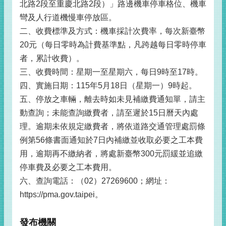
北路2段至重慶北路2段）」路邊機車停車格位、機車
彎及人行道機慢車停放區。
二、收費標準及方式：機車採計次費率，每次新臺幣
20元（每日零時為計費基準點，凡跨越每日零時停車
者，累計收費）。
三、收費時間：星期一至星期六，每日9時至17時。
四、實施日期：115年5月18日（星期一）9時起。
五、停放之車輛，離去時如未見補繳費通知單，請主
動查詢；未能查詢繳費者，請至遲於15日曆天內處
理。逾期未依規定繳費者，將依道路交通管理處罰條
例第56條書面通知於7日內補繳並收取必要之工本費
用，逾期再不繳納者，將處新臺幣300元罰緩並追繳
停車費及必要之工本費用。
六、查詢電話：（02）27269600；網址：
https://pma.gov.taipei。
發布機關