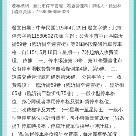
發布機關：臺北市停車管理工程處營運科
聯絡人：徐冠林
聯絡資訊：27590666轉6326
發文日期：中華民國115年4月29日 發文字號：北市
停營字第1153060270號 主旨：公告本市中正區臨沂
街59巷（臨沂街至連雲街）等2條路段路邊汽車停車
格，自115年5月18日（星期一）7時起納入收費管
理。 依據： 一、停車場法第13條、第31條暨臺北市
公有停車場收費費率自治條例第4條、第5條。 二、
道路交通管理處罰條例第56條。 公告事項： 一、收
費路段：「臨沂街59巷（臨沂街至連雲街）、臨沂街
65巷（臨沂街至臨沂街75巷）」一般小型停車格
位、身心障礙者專用停車格及裝卸貨停車格位。
二、收費標準及方式： (一)星期一至星期五：一般小
型車停車格位採計時費率，每小時新臺幣20元（另為
提升停車轉換率，停車計費單位採半小時計算）。
(二)裝卸貨停車格位採計次費率，每次新臺幣30元，