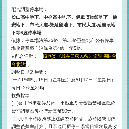
配合調整停車場：
松山高中地下
、
中崙高中地下、偶戲博物館地下、僑
安地下、市民大道-敦延段地下、市民大道-延吉段地
下等6處停車場
依據：停車場法第25條、第31條暨臺北市公有停車
場收費費率自治條例第4條、第5條。
孫燕姿《就在日落以後》巡迴演唱會
※
配合活動：「
台北站;
」
調整日期及時間：
(一)115年5月15日（星期五）及5月17日（星期日）
每日12時至24時
收費標準：
(一)於上述調整時段內，小型車及大型重型機車臨停
費率調整為每小時新臺幣80元。
(二)凡停車時段跨越上述調整時間者，該時段費用依
調整後費率計算，且不適用原停車場當日當次最高收