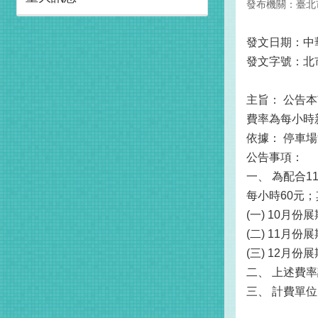
發布機關：臺北
發文日期：中華
發文字號：北市
主旨： 公告
費率為每小時
依據： 停車
公告事項：
一、 為配合
每小時60元
(一) 10月份
(二) 11月份
(三) 12月份
二、 上述費
三、 計費單