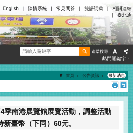
English
陳情系統
常見問答
雙語詞彙
相關連結
臺北通
進階搜尋
熱門關鍵字
首頁
公告資訊
最新消息
第4季南港展覽館展覽活動，調整活動
時新臺幣（下同）60元。