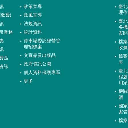
訊
政策宣導
臺北
理作
繳費)
政風宣導
臺北
訊
法規資訊
各機
吊業務
統計資料
案開
惠
停車場委託經營管
檔案
理招標案
收費
訊
文宣品及出版品
檔案
費區
表
政府資訊公開
資訊
臺北
個人資料保護專區
程處
更多
用須
機關
網
國家
案管
檔案