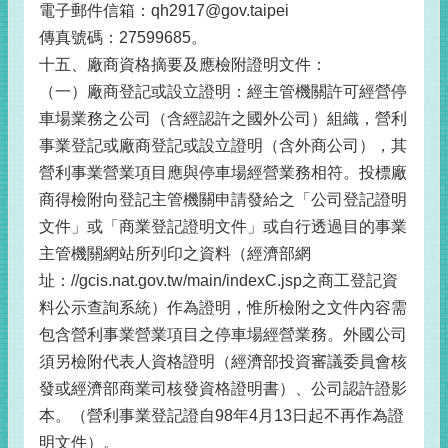
電子郵件信箱：qh2917@gov.taipei
傳真號碼：27599685。
十五、廠商資格摘要及應檢附證明文件：
（一）廠商登記或設立證明：經主管機關許可經營停
車場業務之公司（含經認許之國外公司）組織，營利
事業登記或廠商登記或設立證明（含外商公司），其
營利事業營業項目應與停車場經營業務相符。投標廠
商得檢附向登記主管機關申請發給之「公司登記證明
文件」或「商業登記證明文件」或自行透過目的事業
主管機關網站所列印之資料（經濟部網
址：//gcis.nat.gov.tw/main/indexC.jsp之商工登記資
料公示查詢系統）作為證明，惟所檢附之文件內容需
包含營利事業營業項目之停車場經營業務。外國公司
須另檢附代表人資格證明（經濟部投資審議委員會核
發或經濟部商業司核發資格證明書）、公司認許證影
本。（營利事業登記證自98年4月13日起不再作為證
明文件）。