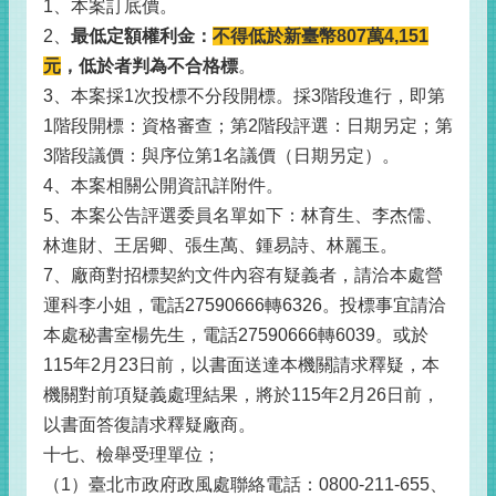
1、本案訂底價。
2、
最低定額權利金：
不得低於新臺幣807萬4,151
元
，低於者判為不合格標
。
3、本案採1次投標不分段開標。採3階段進行，即第
1階段開標：資格審查；第2階段評選：日期另定；第
3階段議價：與序位第1名議價（日期另定）。
4、本案相關公開資訊詳附件。
5、本案公告評選委員名單如下：林育生、李杰儒、
林進財、王居卿、張生萬、鍾易詩、林麗玉。
7、廠商對招標契約文件內容有疑義者，請洽本處營
運科李小姐，電話27590666轉6326。投標事宜請洽
本處秘書室楊先生，電話27590666轉6039。或於
115年2月23日前，以書面送達本機關請求釋疑，本
機關對前項疑義處理結果，將於115年2月26日前，
以書面答復請求釋疑廠商。
十七、檢舉受理單位；
（1）臺北市政府政風處聯絡電話：0800-211-655、