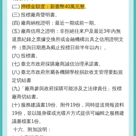
(二)
押標金額度：新臺幣40萬元整
。
(三) 投標廠商聲明書。
(四) 廠商納稅證明：最近一期或前一期。
(五) 廠商信用之證明：非拒絕往來戶及最近3年內無
退票紀錄之票據交換所或金融機構出具之信用證明文
件（查詢日期應為截止投標日前半年以內）。
(六) 投標書。
(七) 臺北市政府採購廠商誠信治理承諾書。
(八) 臺北市政府所屬各機關學校捐款收支管理要點規
定切結書
(九)「廠商參與政府採購可能涉及之法律責任」投標
廠商切結書。
(十) 服務建議書19份、附件19份，同時提送簡報資料
19份，並以隨身碟或光碟片方式提供可編輯之服務建
議書檔案1份。
十六、附加說明：