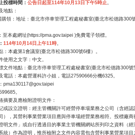
止投標時間：
公告日起至114年10月13日下午5時止
。
及地點：
郵購購領：地址：臺北市停車管理工程處秘書室(臺北市松德路300
至本處網址(https://pma.gov.taipei )免費電子領標。
：
114年10月14日上午11時
。
點：本處第1會議室(臺北市松德路300號6樓）。
件使用之文字：中文。
標文件地點：臺北市停車管理工程處秘書室(臺北市松德路300號5
電話：本處營運科許小姐，電話27590666分機6325。
a130117@gov.taipei
99685。
格摘要及應檢附證明文件：
記或設立證明：經主管機關許可經營停車場業務之公司（含經認
司），其營利事業營業項目應與停車場經營業務相符。投標廠商
文件」或自行透過目的事業主管機關網站所列印之資料（經濟部網址：//gcis
系統）作為證明，惟所檢附之文件內容需包含營利事業營業項目