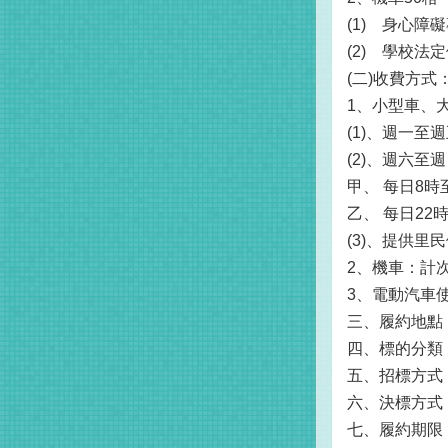
(1)
身心障礙
(2)
學校法定
(二)收費方式
1、小型車、
(1)、週一
(2)、週六
甲、
每日8時
乙、
每日22
(3)、提供里
2、機車：計
3、電動汽車
三、履約地點
四、標的分類
五、招標方式
六、決標方式
七、履約期限：