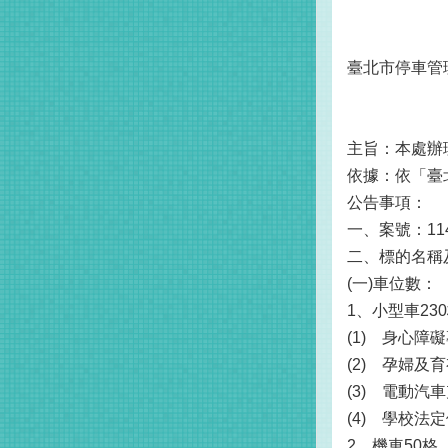
臺北市停車管
主旨：本處辦
依據：依「臺
公告事項：
一、案號：114
二、標的名稱
(一)車位數：
1、小型車23
(1)
身心障礙
(2)
孕婦及育
(3)
電動汽車
(4)
學校法定
2、機車50