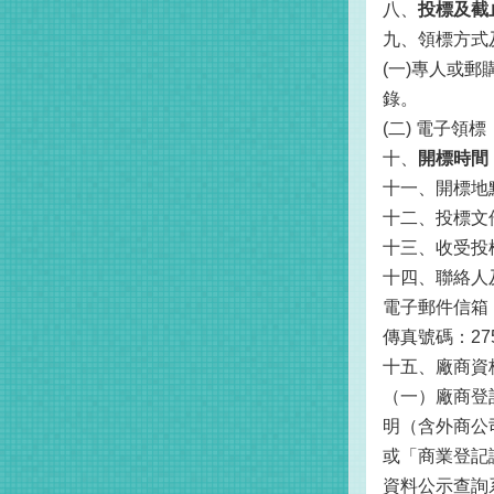
八、
投標及截
九、領標方式
(一)專人或
錄。
(二) 電子領標：
十、
開標時間
十一、開標地
十二、投標文
十三、收受投
十四、聯絡人及
電子郵件信箱：pm
傳真號碼：275
十五、廠商資
（一）廠商登
明（含外商公
或「商業登記證明
資料公示查詢