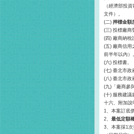
（經濟部投資
文件）。
(二)
押標金額
(三) 投標廠
(四) 廠商納
(五) 廠商
前半年以內）
(六) 投標書。
(七) 臺北市
(八) 臺北
(九)「廠商
(十) 服務
十六、附加說
1、本案訂底
2、
最低定額
3、本案採1