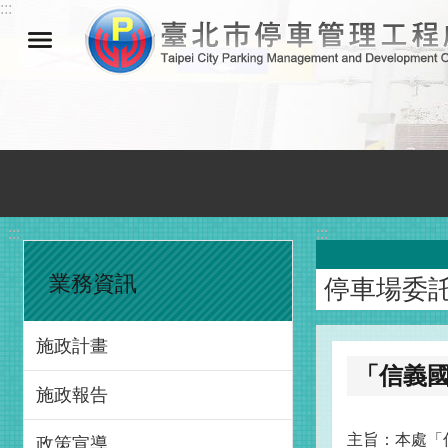
:::
跳到主要內容區塊
:::
:::
業務資訊
停車場委
施政計畫
「信義國
施政報告
主旨：本處「
政策宣導