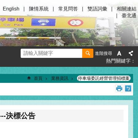
English
陳情系統
常見問答
雙語詞彙
相關連結
臺北通
進階搜尋
熱門關鍵字
首頁
業務資訊
停車場委託經營管理招標案
--決標公告