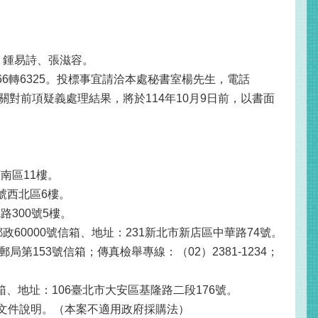
、鍾易詩、張滋容。
66轉6325。投標事宜請洽本處秘書室楊先生，電話
本機關對前項疑義處理結果，將於114年10月9日前，以書面
西南區11樓。
1號西北區6樓。
路300號5樓。
郵政60000號信箱、地址：231新北市新店區中華路74號。
郵局第153號信箱；傳真檢舉專線：（02）2381-1234；
信箱、地址：106臺北市大安區基隆路二段176號。
文件說明。（本案不適用政府採購法）