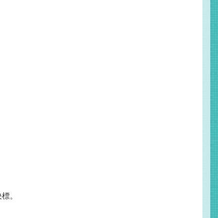
。
決標。