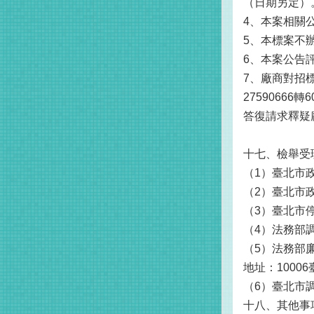
（日期另定）
4、本案相關
5、本標案不
6、本案公告
7、廠商對招
2759066
答復請求釋疑
十七、檢舉受
（1）臺北市政
（2）臺北市政
（3）臺北市停
（4）法務部調
（5）法務部廉
地址：1000
（6）臺北市調
十八、其他事