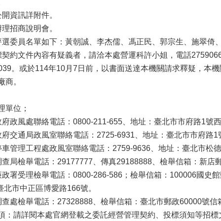
。
公開資訊詳附件。
辦理招商說明會。
評選委員名單如下：黃朝誠、李杰儒、馮正民、郭宗生、施翠倚
標契約文件內容有疑義者，請洽本處營運科許小姐，電話275906
6轉6039。或於114年10月7日前，以書面送達本機關請求釋疑，
廠商。
理單位；
府政風處聯絡電話：0800-211-655、地址：臺北市市府路1號
府交通局政風室聯絡電話：2725-6931、地址：臺北市市府路
車管理工程處政風室聯絡電話：2759-9636、地址：臺北市松德
查局檢舉電話：29177777、傳真29188888、檢舉信箱：新店
政署受理檢舉電話：0800-286-586；檢舉信箱：100006國史館
6臺北市中正區博愛路166號。
查處檢舉電話：27328888、檢舉信箱：臺北市郵政60000號
項：請詳閱本處官網登載之委託經營管理契約、投標須知等招標