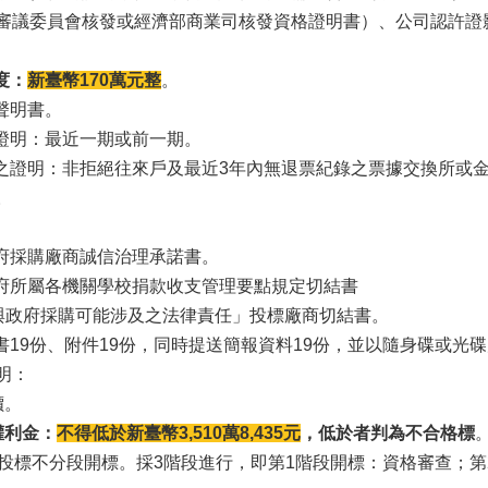
審議委員會核發或經濟部商業司核發資格證明書）、公司認許證影
度：
新臺幣170萬元整
。
商聲明書。
稅證明：最近一期或前一期。
信用之證明：非拒絕往來戶及最近3年內無退票紀錄之票據交換所
。
政府採購廠商誠信治理承諾書。
市政府所屬各機關學校捐款收支管理要點規定切結書
參與政府採購可能涉及之法律責任」投標廠商切結書。
建議書19份、附件19份，同時提送簡報資料19份，並以隨身碟或
明：
價。
權利金：
不得低於新臺幣3,510萬8,435元
，低於者判為不合格標
次投標不分段開標。採3階段進行，即第1階段開標：資格審查；第