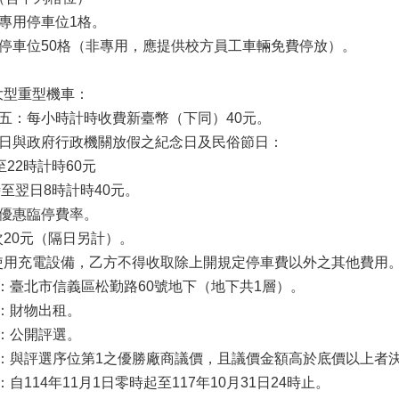
專用停車位1格。
停車位50格（非專用，應提供校方員工車輛免費停放）。
：
大型重型機車：
至週五：每小時計時收費新臺幣（下同）40元。
至週日與政府行政機關放假之紀念日及民俗節日：
至22時計時60元
時至翌日8時計時40元。
民優惠臨停費率。
次20元（隔日另計）。
使用充電設備，乙方不得收取除上開規定停車費以外之其他費用
：臺北市信義區松勤路60號地下（地下共1層）。
：財物出租。
：公開評選。
：與評選序位第1之優勝廠商議價，且議價金額高於底價以上者
自114年11月1日零時起至117年10月31日24時止。