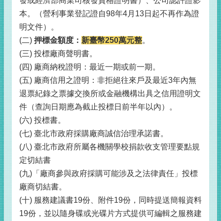
發或經濟部商業司核發資格證明書）、公司認許證影
本。（營利事業登記證自98年4月13日起不再作為證
明文件）。
(二)
押標金額度：
新臺幣250萬元整
。
(三) 投標廠商聲明書。
(四) 廠商納稅證明：最近一期或前一期。
(五) 廠商信用之證明：非拒絕往來戶及最近3年內無
退票紀錄之票據交換所或金融機構出具之信用證明文
件（查詢日期應為截止投標日前半年以內）。
(六) 投標書。
(七) 臺北市政府採購廠商誠信治理承諾書。
(八) 臺北市政府所屬各機關學校捐款收支管理要點規
定切結書
(九)「廠商參與政府採購可能涉及之法律責任」投標
廠商切結書。
(十) 服務建議書19份、附件19份，同時提送簡報資料
19份，並以隨身碟或光碟片方式提供可編輯之服務建