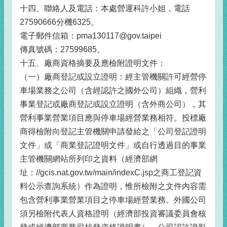
十四、聯絡人及電話：本處營運科許小姐，電話
27590666分機6325。
電子郵件信箱：pma130117@gov.taipei
傳真號碼：27599685。
十五、廠商資格摘要及應檢附證明文件：
（一）廠商登記或設立證明：經主管機關許可經營停
車場業務之公司（含經認許之國外公司）組織，營利
事業登記或廠商登記或設立證明（含外商公司），其
營利事業營業項目應與停車場經營業務相符。投標廠
商得檢附向登記主管機關申請發給之「公司登記證明
文件」或「商業登記證明文件」或自行透過目的事業
主管機關網站所列印之資料（經濟部網
址：//gcis.nat.gov.tw/main/indexC.jsp之商工登記資
料公示查詢系統）作為證明，惟所檢附之文件內容需
包含營利事業營業項目之停車場經營業務。外國公司
須另檢附代表人資格證明（經濟部投資審議委員會核