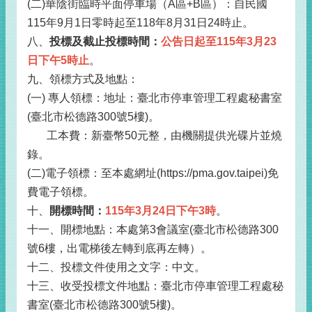
(二)華陰街臨時平面停車場（A區+B區）：自民國
115年9月1日零時起至118年8月31日24時止。
八、
投標及截止投標時間：
公告日起至115年3月23
日下午5時止
。
九、領標方式及地點：
(一) 專人領標：地址：臺北市停車管理工程處秘書室
(臺北市松德路300號5樓)。
工本費：新臺幣50元整，由機關提供光碟片並燒
錄。
(二)電子領標：至本處網址(https://pma.gov.taipei)免
費電子領標。
十、
開標時間：
115年3月24日下午3時
。
十一、開標地點：本處第3會議室(臺北市松德路300
號6樓，出電梯後左轉到底再左轉）。
十二、投標文件使用之文字：中文。
十三、收受投標文件地點：臺北市停車管理工程處秘
書室(臺北市松德路300號5樓)。