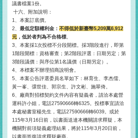
議書檔案1份。
十六、附加說明：
1、本案訂底價。
2、
最低定額權利金：
不得低於新臺幣5,209萬6,912
元
，低於者判為不合格標
。
3、本案採1次投標不分段開標。採3階段進行，即第
1階段開標：資格審查；第2階段評選：日期另定；第
3階段議價：與序位第1名議價（日期另定）。
4、本標案不辦理招商說明會。
5、本案公告評選委員名單如下：林育生、李杰儒、
黃一峯、彋世佳、郭宗生、許文彬、施翠倚。
6、廠商對招標契約文件內容有疑義者，請洽本處營
運科許小姐，電話27590666轉6325。投標事宜請洽
本處秘書室楊先生，電話27590666轉6039。或於
115年3月16日前，以書面送達本機關請求釋疑，本
機關對前項疑義處理結果，將於115年3月20日前，
以書面答復請求釋疑廠商。