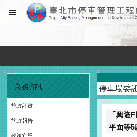
:::
跳到主要內容區塊
:::
:::
業務資訊
停車場委
施政計畫
「興隆E
施政報告
平面等5
政策宣導