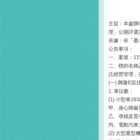
主旨：本處辦
理」公開評選
依據：依「臺
公告事項：
一、案號：115
二、標的名稱
託經營管理」
(一) 興隆E
1. 車位數：
(1) 小型車1
甲、身心障礙
乙、孕婦及育
丙、電動汽車
(2) 大型重型