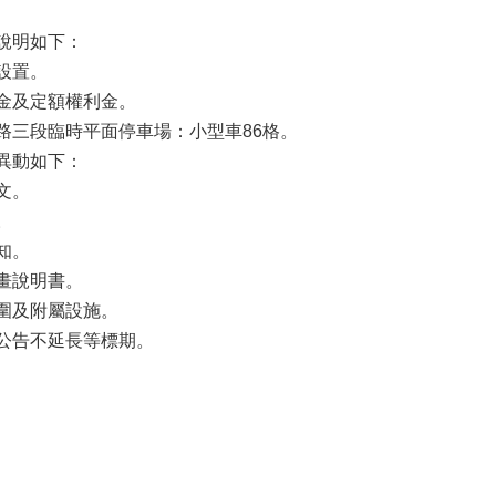
說明如下：
設置。
金及定額權利金。
路三段臨時平面停車場：小型車86格。
異動如下：
文。
。
知。
畫說明書。
圍及附屬設施。
公告不延長等標期。