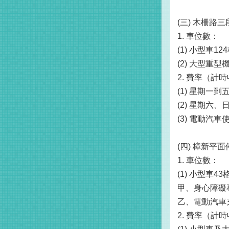
(三) 木柵路
1. 車位數：
(1) 小型車
(2) 大型重型
2. 費率（
(1) 星期一
(2) 星期
(3) 電動
(四) 樟新平
1. 車位數：
(1) 小型車
甲、身心障礙
乙、電動汽車
2. 費率（