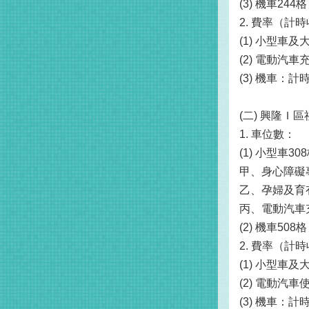
(3) 機車2
2. 費率（
(1) 小型車
(2) 電動
(3) 機車：
(二) 興隆Ｉ
1. 車位數：
(1) 小型車3
甲、身心障礙
乙、孕婦及育
丙、電動汽車
(2) 機車5
2. 費率（
(1) 小型車
(2) 電動
(3) 機車：