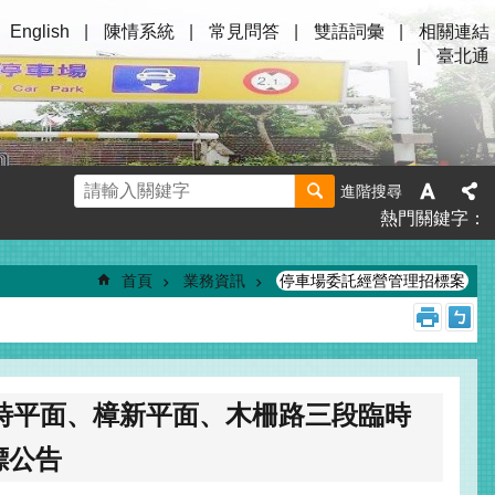
English
陳情系統
常見問答
雙語詞彙
相關連結
臺北通
進階搜尋
熱門關鍵字
首頁
業務資訊
停車場委託經營管理招標案
臨時平面、樟新平面、木柵路三段臨時
標公告