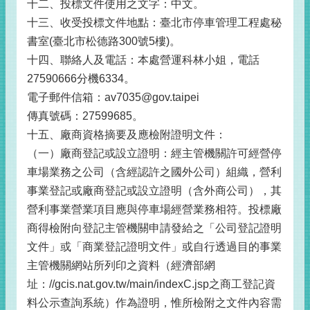
十二、投標文件使用之文字：中文。
十三、收受投標文件地點：臺北市停車管理工程處秘
書室(臺北市松德路300號5樓)。
十四、聯絡人及電話：本處營運科林小姐，電話
27590666分機6334。
電子郵件信箱：av7035@gov.taipei
傳真號碼：27599685。
十五、廠商資格摘要及應檢附證明文件：
（一）廠商登記或設立證明：經主管機關許可經營停
車場業務之公司（含經認許之國外公司）組織，營利
事業登記或廠商登記或設立證明（含外商公司），其
營利事業營業項目應與停車場經營業務相符。投標廠
商得檢附向登記主管機關申請發給之「公司登記證明
文件」或「商業登記證明文件」或自行透過目的事業
主管機關網站所列印之資料（經濟部網
址：//gcis.nat.gov.tw/main/indexC.jsp之商工登記資
料公示查詢系統）作為證明，惟所檢附之文件內容需