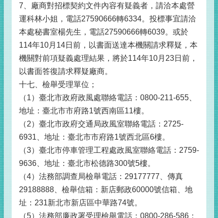
7、廠商對招標契約文件內容有疑義者，請洽本處營
運科林小姐，電話27590666轉6334。投標事宜請洽
本處秘書室楊先生，電話27590666轉6039。或於
114年10月14日前，以書面送達本機關請求釋疑，本
機關對前項疑義處理結果，將於114年10月23日前，
以書面答復請求釋疑廠商。
十七、檢舉受理單位；
（1）臺北市政府政風處聯絡電話：0800-211-655、
地址：臺北市市府路1號西南區11樓。
（2）臺北市政府交通局政風室聯絡電話：2725-
6931、地址：臺北市市府路1號西北區6樓。
（3）臺北市停車管理工程處政風室聯絡電話：2759-
9636、地址：臺北市松德路300號5樓。
（4）法務部調查局檢舉電話：29177777、傳真
29188888、檢舉信箱：新店郵政60000號信箱、地
址：231新北市新店區中華路74號。
（5）法務部廉政署受理檢舉電話：0800-286-586；