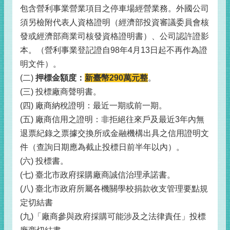
包含營利事業營業項目之停車場經營業務。外國公司
須另檢附代表人資格證明（經濟部投資審議委員會核
發或經濟部商業司核發資格證明書）、公司認許證影
本。（營利事業登記證自98年4月13日起不再作為證
明文件）。
(二)
押標金額度：
新臺幣290萬元整
。
(三) 投標廠商聲明書。
(四) 廠商納稅證明：最近一期或前一期。
(五) 廠商信用之證明：非拒絕往來戶及最近3年內無
退票紀錄之票據交換所或金融機構出具之信用證明文
件（查詢日期應為截止投標日前半年以內）。
(六) 投標書。
(七) 臺北市政府採購廠商誠信治理承諾書。
(八) 臺北市政府所屬各機關學校捐款收支管理要點規
定切結書
(九)「廠商參與政府採購可能涉及之法律責任」投標