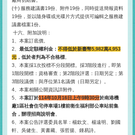
廠商切結書。
(十) 服務建議書19份、附件19份，同時提送簡報資料
19份，並以隨身碟或光碟片方式提供可編輯之服務建
議書檔案1份。
十六、附加說明：
1、本案訂底價。
2、
最低定額權利金：
不得低於新臺幣5,982萬4,953
元
，低於者判為不合格標
。
3、本案採1次投標不分段開標。採3階段進行，即第
1階段開標：資格審查；第2階段評選：日期另定；第
3階段議價：與序位第1名議價（日期另定）。
4、本案相關公開資訊詳附件。
5、本
案訂於
114年10月16日上午9時30分
於南港機
廠1區社會住宅停車場1樓前衛生福利部公車站前集
合，辦理招商說明會
。
6、本案公告評選委員名單：楊欽文、楊遠明、劉國
軒、吳健生、黃書藏、張哲揚、鍾易詩。