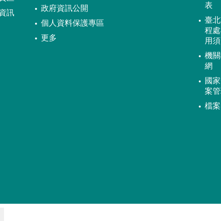
表
政府資訊公開
資訊
臺北
個人資料保護專區
程處
更多
用須
機關
網
國家
案管
檔案