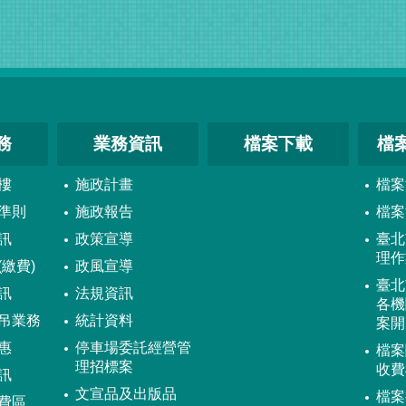
務
業務資訊
檔案下載
檔
樓
施政計畫
檔案
準則
施政報告
檔案
訊
政策宣導
臺北
理作
繳費)
政風宣導
臺北
訊
法規資訊
各機
吊業務
統計資料
案開
惠
停車場委託經營管
檔案
理招標案
收費
訊
文宣品及出版品
檔案
費區