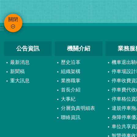
關閉
:::
公告資訊
機關介紹
業務服
最新消息
歷史沿革
機車退出騎
新聞稿
組織架構
停車場設計
重大訊息
業務職掌
停車收費資
首長介紹
停車費代收(
大事紀
停車格位資
分層負責明細表
違規停車拖
聯絡資訊
身障停車優
車位共享資
智慧停車收