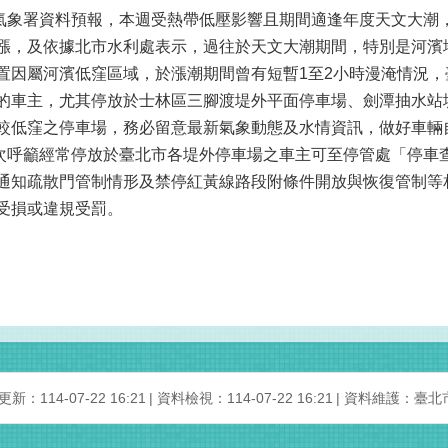
署資料預報，本週受熱帶低壓影響且期間適逢年度天文大潮，於
漲，及依據北市水利處表示，過往於天文大潮期間，特別是河濱
置因屬河濱低窪區域，於漲潮期間曾有短暫1至2小時漫淹情況，
的車主，尤其停放於士林區三腳渡堤外平面停車場、劍潭抽水站
較低窪之停車場，務必留意最新氣象動態及水情資訊，做好車輛
籲經常停放於臺北市各堤外停車場之車主可至停管處「停車查
通知疏散門管制情形及禁停紅黃線路段附條件開放與恢復管制等
受損或違規受罰。
新：114-07-22 16:21
資料檢視：114-07-22 16:21
資料維護：臺北