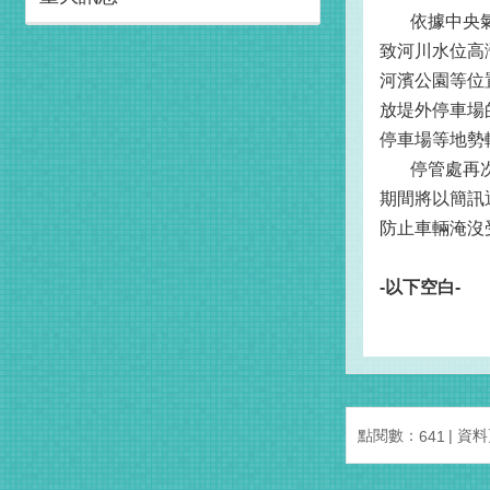
依據中央氣象
致河川水位高
河濱公園等位
放堤外停車場
停車場等地勢
停管處再次呼
期間將以簡訊
防止車輛淹沒
-
以下空白
-
點閱數：
資料更
641