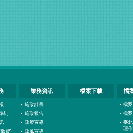
務
業務資訊
檔案下載
檔
樓
施政計畫
檔案
準則
施政報告
檔案
訊
政策宣導
臺北
理作
繳費)
政風宣導