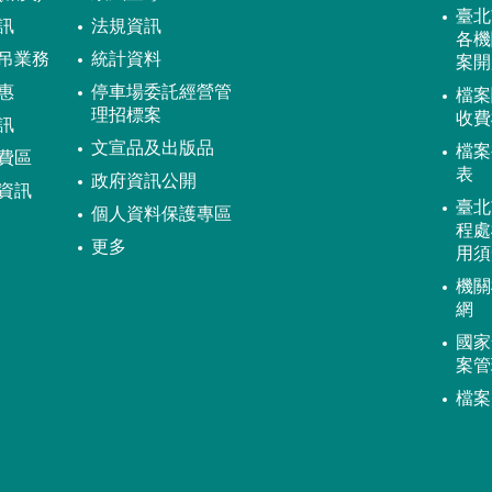
臺北
訊
法規資訊
各機
吊業務
統計資料
案開
惠
停車場委託經營管
檔案
理招標案
收費
訊
文宣品及出版品
檔案
費區
表
政府資訊公開
資訊
臺北
個人資料保護專區
程處
更多
用須
機關
網
國家
案管
檔案