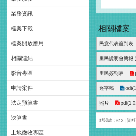
業務資訊
相關檔案
檔案下載
檔案開放應用
民意代表簽到表
相關連結
里民說明會簡報 (
影音專區
里民簽到表
申請案件
逐字稿
odt(
法定預算書
照片
pdf(1.
決算書
點閱數：
資料更
613
土地徵收專區