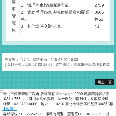
停
1、辦理停車標線繪設作業。
2759
車
2、協助辦理停車邊標線採購案相關業
0666
管
務。
轉61
理
3、其他臨時交辦事項。
43
員
點閱數：
資料更新：115-07-02 16:03
27796
資料檢視：115-07-02 16:03
資料維護：臺北市停車管理工程處
回上一頁
:::
‧臺北市停車管理工程處 版權所有 ©copyright 2009 建議瀏覽解析度
1024 x 768 ，「引用本網站資料，除合理使用情形外，應取得授權」
‧總機：02-2759-0666，地址：110210 臺北市信義區松德路300號5樓
【地圖】
‧客服專線：02-2726-9600 服務時間週一至週五08：30～17：30(中