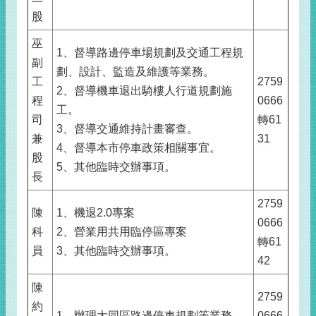
股
巫
1、督導路邊停車場規劃及交通工程規
副
劃、設計、監造及維護等業務。
工
2759
2、督導機車退出騎樓人行道規劃施
程
0666
工。
司
轉61
3、督導交通維持計畫審查。
兼
31
4、督導本市停車政策相關事宜。
股
5、其他臨時交辦事項。
長
2759
陳
1、機退2.0專案
0666
科
2、營業用共用臨停區專案
轉61
員
3、其他臨時交辦事項。
42
陳
2759
約
1、辦理大同區路邊停車規劃等業務。
0666