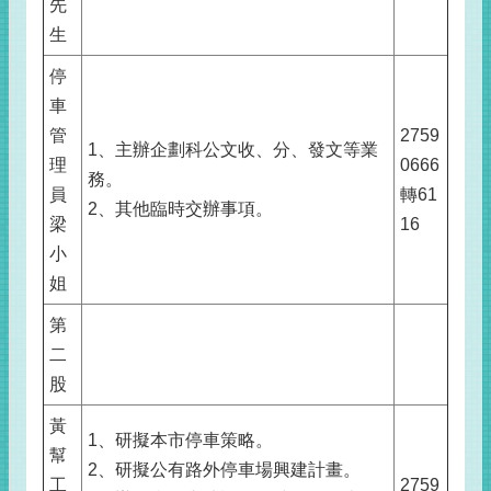
先
生
停
車
管
2759
1、主辦企劃科公文收、分、發文等業
理
0666
務。
員
轉61
2、其他臨時交辦事項。
梁
16
小
姐
第
二
股
黃
1、研擬本市停車策略。
幫
2、研擬公有路外停車場興建計畫。
工
2759