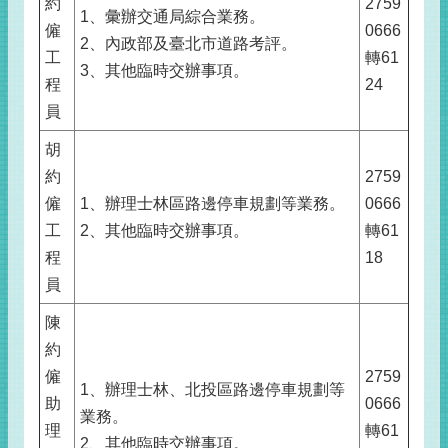
約
2759
1、彙辦交通局綜合業務。
僱
0666
2、內政部及臺北市道路考評。
工
轉61
3、其他臨時交辦事項。
程
24
員
胡
約
2759
僱
1、辦理士林區路邊停車規劃等業務。
0666
工
2、其他臨時交辦事項。
轉61
程
18
員
陳
約
僱
2759
1、辦理士林、北投區路邊停車規劃等
助
0666
業務。
理
轉61
2、其他臨時交辦事項。