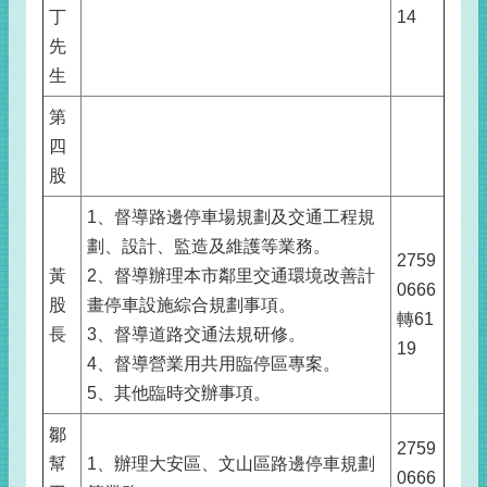
丁
14
先
生
第
四
股
1、督導路邊停車場規劃及交通工程規
劃、設計、監造及維護等業務。
2759
黃
2、督導辦理本市鄰里交通環境改善計
0666
股
畫停車設施綜合規劃事項。
轉61
長
3、督導道路交通法規研修。
19
4、督導營業用共用臨停區專案。
5、其他臨時交辦事項。
鄒
2759
幫
1、辦理大安區、文山區路邊停車規劃
0666