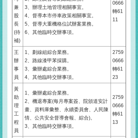
0666
兼
3、辦理土地管理相關事宜。
轉61
股
4、督導本市停車政策相關事宜。
11
長
5、督導大重機格位試辦案業務。
(待
6、其他臨時交辦事項。
補)
王
1、劃線組綜合業務。
2759
辦
2、路線漆甲苯採購。
0666
事
3、彙辦處綜合業務。
轉61
員
4、其他臨時交辦事項。
23
黃
1、彙辦處綜合業務。
助
2759
2、機退專案(每月專案簽、院頒道安計
理
0666
畫、資料庫彙整、永續委員會、人民陳
工
轉61
情、公共安全督導會報、綜合)。
程
13
3、其他臨時交辦事項。
員