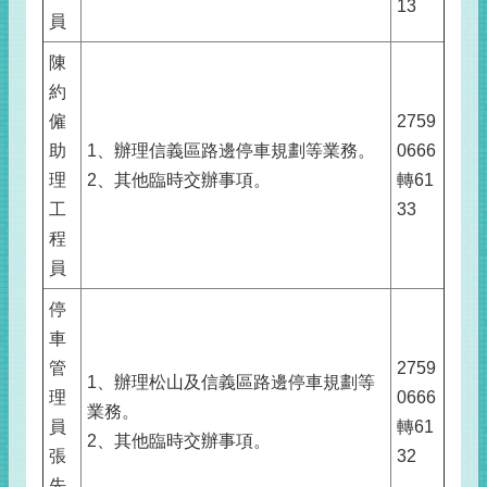
13
員
陳
約
僱
2759
助
1、辦理信義區路邊停車規劃等業務。
0666
理
2、其他臨時交辦事項。
轉61
工
33
程
員
停
車
管
2759
1、辦理松山及信義區路邊停車規劃等
理
0666
業務。
員
轉61
2、其他臨時交辦事項。
張
32
先