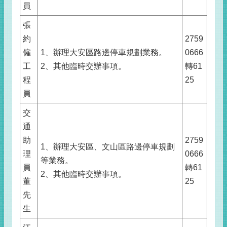
員
張
約
2759
僱
1、辦理大安區路邊停車規劃業務。
0666
工
2、其他臨時交辦事項。
轉61
程
25
員
交
通
助
2759
1、辦理大安區、文山區路邊停車規劃
理
0666
等業務。
員
轉61
2、其他臨時交辦事項。
董
25
先
生