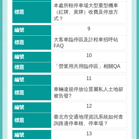
本處所轄停車場大型重型機車
（紅牌、黃牌）收費及停放方
式？
9
大客車臨停區及計程車招呼站
FAQ
10
「營業用共用臨停區」相關QA
11
車輛違規停放位置屬私人土地卻
被告發?
12
臺北市交通地理資訊系統如何查
詢路邊停車格、停車場？
13