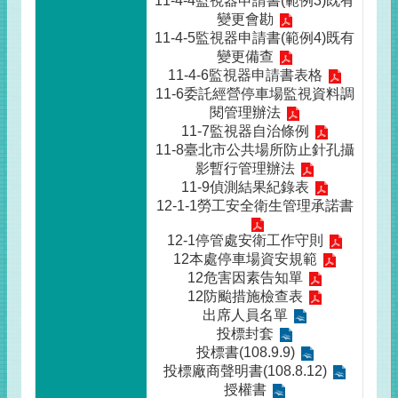
11-4-4監視器申請書(範例3)既有
變更會勘
11-4-5監視器申請書(範例4)既有
變更備查
11-4-6監視器申請書表格
11-6委託經營停車場監視資料調
閱管理辦法
11-7監視器自治條例
11-8臺北市公共場所防止針孔攝
影暫行管理辦法
11-9偵測結果紀錄表
12-1-1勞工安全衛生管理承諾書
12-1停管處安衛工作守則
12本處停車場資安規範
12危害因素告知單
12防颱措施檢查表
出席人員名單
投標封套
投標書(108.9.9)
投標廠商聲明書(108.8.12)
授權書