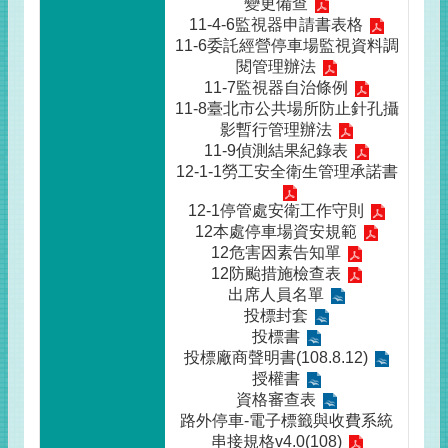
變更備查
11-4-6監視器申請書表格
11-6委託經營停車場監視資料調
閱管理辦法
11-7監視器自治條例
11-8臺北市公共場所防止針孔攝
影暫行管理辦法
11-9偵測結果紀錄表
12-1-1勞工安全衛生管理承諾書
12-1停管處安衛工作守則
12本處停車場資安規範
12危害因素告知單
12防颱措施檢查表
出席人員名單
投標封套
投標書
投標廠商聲明書(108.8.12)
授權書
資格審查表
路外停車-電子標籤與收費系統
串接規格v4.0(108)