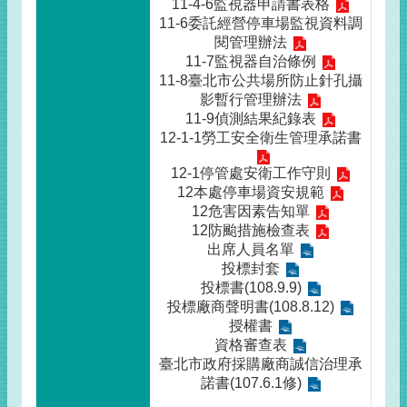
11-4-6監視器申請書表格
11-6委託經營停車場監視資料調
閱管理辦法
11-7監視器自治條例
11-8臺北市公共場所防止針孔攝
影暫行管理辦法
11-9偵測結果紀錄表
12-1-1勞工安全衛生管理承諾書
12-1停管處安衛工作守則
12本處停車場資安規範
12危害因素告知單
12防颱措施檢查表
出席人員名單
投標封套
投標書(108.9.9)
投標廠商聲明書(108.8.12)
授權書
資格審查表
臺北市政府採購廠商誠信治理承
諾書(107.6.1修)