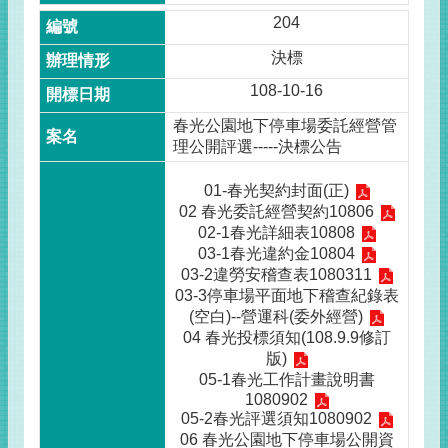
204
決標
108-10-16
春光公園地下停車場委託經營管
理公開評選-----決標公告
01-春光契約封面(正)
02 春光委託經營契約10806
02-1春光詳細表10808
03-1春光違約金10804
03-2違勞安稽查表1080311
03-3停車場平面地下稽查紀錄表
(空白)--營運科(委外經營)
04 春光投標須知(108.9.9修訂
版)
05-1春光工作計畫說明書
1080902
05-2春光評選須知1080902
06 春光公園地下停車場公開資