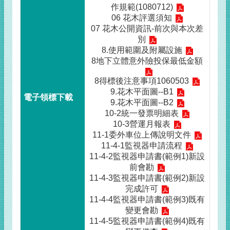
作規範(1080712)
06 花木評選須知
07 花木公開資訊-前次與本次差
別
8.使用範圍及附屬設施
8地下立體意外險投保最低金額
8得標後注意事項1060503
9.花木平面圖--B1
9.花木平面圖--B2
10-2統一發票明細表
10-3營運月報表
11-1委外車位上傳說明文件
11-4-1監視器申請流程
11-4-2監視器申請書(範例1)新設
前會勘
11-4-3監視器申請書(範例2)新設
完成許可
11-4-4監視器申請書(範例3)既有
變更會勘
11-4-5監視器申請書(範例4)既有