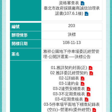
資格審查表
臺北市政府採購廠商誠信治理承
諾書(107.6.1修)
203
決標
108-11-13
雅祥公園地下停車場委託經營管
理-公開評選案-----決標公告
01.雅詳契約封面(正)
02 雅詳委託經營契約
02-1詳細表
03-1違約金
03-2違勞安稽查表
03-3不定期查核表
03-4定期查核表
03-5停車場平面地下稽查紀錄表
(空白)--營運科(委外經營)