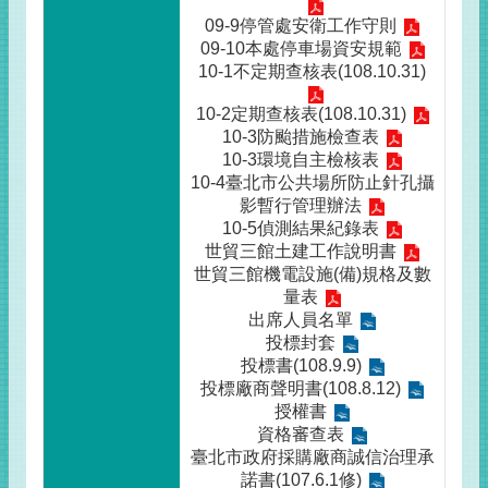
09-9停管處安衛工作守則
09-10本處停車場資安規範
10-1不定期查核表(108.10.31)
10-2定期查核表(108.10.31)
10-3防颱措施檢查表
10-3環境自主檢核表
10-4臺北市公共場所防止針孔攝
影暫行管理辦法
10-5偵測結果紀錄表
世貿三館土建工作說明書
世貿三館機電設施(備)規格及數
量表
出席人員名單
投標封套
投標書(108.9.9)
投標廠商聲明書(108.8.12)
授權書
資格審查表
臺北市政府採購廠商誠信治理承
諾書(107.6.1修)