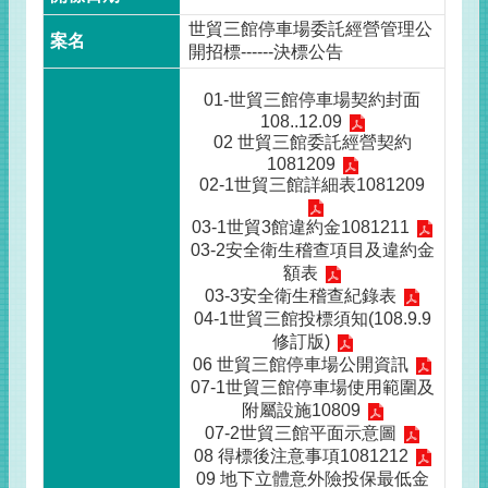
世貿三館停車場委託經營管理公
開招標------決標公告
01-世貿三館停車場契約封面
108..12.09
02 世貿三館委託經營契約
1081209
02-1世貿三館詳細表1081209
03-1世貿3館違約金1081211
03-2安全衛生稽查項目及違約金
額表
03-3安全衛生稽查紀錄表
04-1世貿三館投標須知(108.9.9
修訂版)
06 世貿三館停車場公開資訊
07-1世貿三館停車場使用範圍及
附屬設施10809
07-2世貿三館平面示意圖
08 得標後注意事項1081212
09 地下立體意外險投保最低金