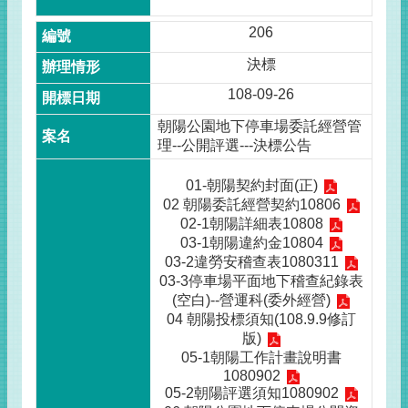
206
決標
108-09-26
朝陽公園地下停車場委託經營管
理--公開評選---決標公告
01-朝陽契約封面(正)
02 朝陽委託經營契約10806
02-1朝陽詳細表10808
03-1朝陽違約金10804
03-2違勞安稽查表1080311
03-3停車場平面地下稽查紀錄表
(空白)--營運科(委外經營)
04 朝陽投標須知(108.9.9修訂
版)
05-1朝陽工作計畫說明書
1080902
05-2朝陽評選須知1080902