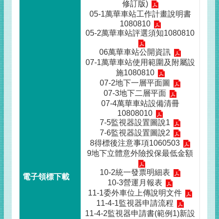
修訂版)
05-1萬華車站工作計畫說明書
1080810
05-2萬華車站評選須知1080810
06萬華車站公開資訊
07-1萬華車站使用範圍及附屬設
施1080810
07-2地下一層平面圖
07-3地下二層平面
07-4萬華車站設備清冊
10808010
7-5監視器設置圖說1
7-6監視器設置圖說2
8得標後注意事項1060503
9地下立體意外險投保最低金額
10-2統一發票明細表
10-3營運月報表
11-1委外車位上傳說明文件
11-4-1監視器申請流程
11-4-2監視器申請書(範例1)新設