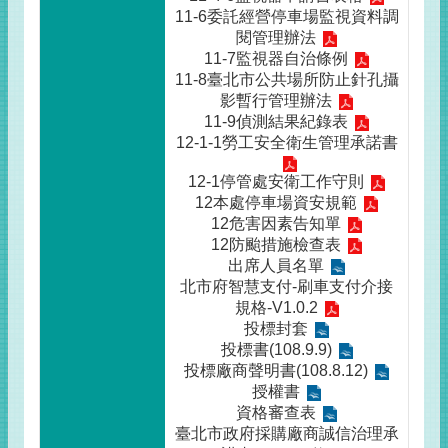
11-6委託經營停車場監視資料調
閱管理辦法
11-7監視器自治條例
11-8臺北市公共場所防止針孔攝
影暫行管理辦法
11-9偵測結果紀錄表
12-1-1勞工安全衛生管理承諾書
12-1停管處安衛工作守則
12本處停車場資安規範
12危害因素告知單
12防颱措施檢查表
出席人員名單
北市府智慧支付-刷車支付介接
規格-V1.0.2
投標封套
投標書(108.9.9)
投標廠商聲明書(108.8.12)
授權書
資格審查表
臺北市政府採購廠商誠信治理承