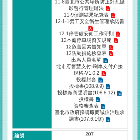
11-8臺北市公共場所防止針孔攝
影暫行管理辦法
11-9偵測結果紀錄表
12-1-1勞工安全衛生管理承諾書
12-1停管處安衛工作守則
12本處停車場資安規範
12危害因素告知單
12防颱措施檢查表
出席人員名單
北市府智慧支付-刷車支付介接
規格-V1.0.2
投標封套
投標書(108.9.9)
投標廠商聲明書(108.8.12)
授權書
資格審查表
臺北市政府採購廠商誠信治理承
諾書(107.6.1修)
207