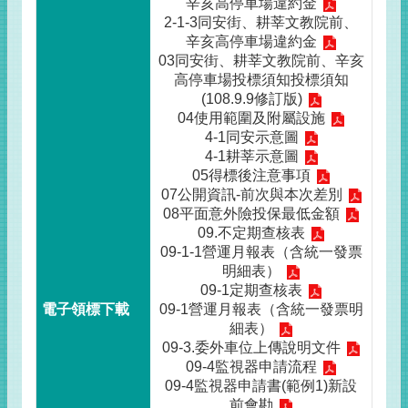
辛亥高停車場違約金
2-1-3同安街、耕莘文教院前、
辛亥高停車場違約金
03同安街、耕莘文教院前、辛亥
高停車場投標須知投標須知
(108.9.9修訂版)
04使用範圍及附屬設施
4-1同安示意圖
4-1耕莘示意圖
05得標後注意事項
07公開資訊-前次與本次差別
08平面意外險投保最低金額
09.不定期查核表
09-1-1營運月報表（含統一發票
明細表）
09-1定期查核表
09-1營運月報表（含統一發票明
細表）
09-3.委外車位上傳說明文件
09-4監視器申請流程
09-4監視器申請書(範例1)新設
前會勘