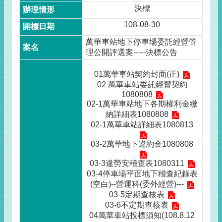
決標
108-08-30
萬華車站地下停車場委託經營管
理公開評選案-----決標公告
01萬華車站契約封面(正)
02 萬華車站委託經營契約
1080808
02-1萬華車站地下各期權利金繳
納詳細表1080808
02-1萬華車站詳細表1080813
03-2萬華地下違約金1080808
03-3違勞安稽查表1080311
03-4停車場平面地下稽查紀錄表
(空白)--營運科(委外經營)---
03-5定期查核表
03-6不定期查核表
04萬華車站投標須知(108.8.12