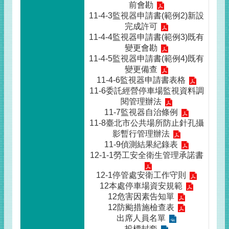
前會勘
11-4-3監視器申請書(範例2)新設
完成許可
11-4-4監視器申請書(範例3)既有
變更會勘
11-4-5監視器申請書(範例4)既有
變更備查
11-4-6監視器申請書表格
11-6委託經營停車場監視資料調
閱管理辦法
11-7監視器自治條例
11-8臺北市公共場所防止針孔攝
影暫行管理辦法
11-9偵測結果紀錄表
12-1-1勞工安全衛生管理承諾書
12-1停管處安衛工作守則
12本處停車場資安規範
12危害因素告知單
12防颱措施檢查表
出席人員名單
投標封套