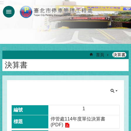
:::
跳到主要內容區塊
:::
首頁
決算書
決算書
1
停管處114年度單位決算書
(PDF)