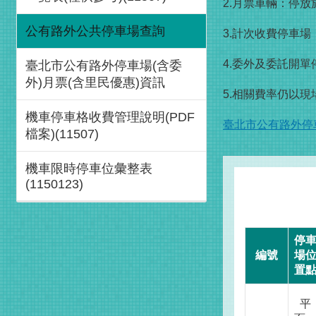
2.月票車輛：停放
公有路外公共停車場查詢
3.計次收費停車
4.委外及委託開
臺北市公有路外停車場(含委
外)月票(含里民優惠)資訊
5.相關費率仍以
機車停車格收費管理說明(PDF
臺北市公有路外停車
檔案)(11507)
機車限時停車位彙整表
(1150123)
停
編號
場
置
平