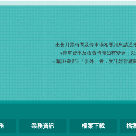
出售月票時間及停車場相關訊息請
逕
※停車費率及收費時間如有變更，以
※備註欄標註「委外」者，受託經營廠
務
業務資訊
檔案下載
檔