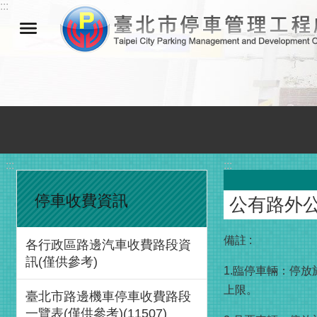
:::
跳到主要內容區塊
:::
:::
停車收費資訊
公有路外
備註 :
各行政區路邊汽車收費路段資
訊(僅供參考)
1.臨停車輛：停放
上限。
臺北市路邊機車停車收費路段
一覽表(僅供參考)(11507)