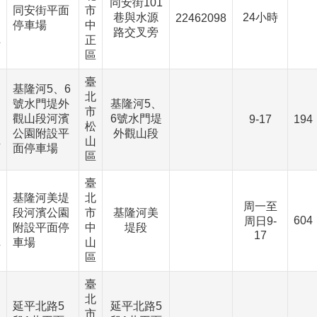
、
同安街101
同安街平面
市
巷與水源
24小時
22462098
停車場
中
、
路交叉旁
正
下
區
臺
基隆河5、6
北
、
號水門堤外
基隆河5、
市
觀山段河濱
6號水門堤
9-17
194
松
、
公園附設平
外觀山段
山
下
面停車場
區
臺
基隆河美堤
北
、
周一至
段河濱公園
市
基隆河美
604
周日9-
附設平面停
中
堤段
、
17
車場
山
下
區
臺
北
、
延平北路5
延平北路5
市