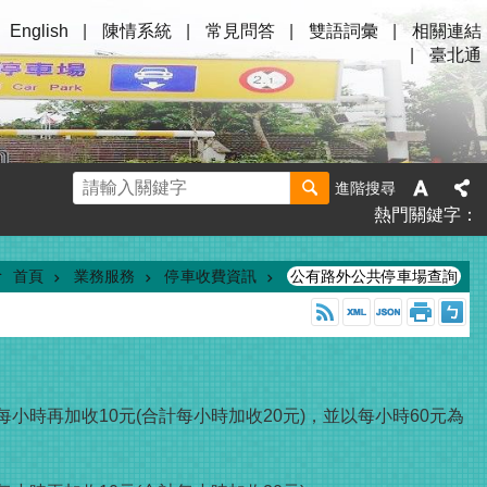
English
陳情系統
常見問答
雙語詞彙
相關連結
臺北通
進階搜尋
熱門關鍵字
首頁
業務服務
停車收費資訊
公有路外公共停車場查詢
小時再加收10元(合計每小時加收20元)，並以每小時60元為