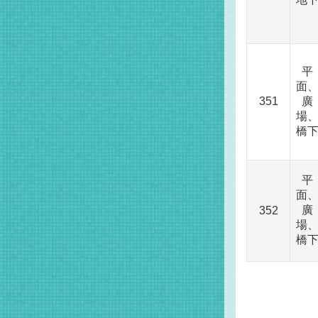
平
面
351
廣
場
橋
平
面
廣
352
場
橋