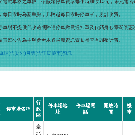
於電動車格之車輛，依該場停車費率每小時加收10元，未充電者每
場，每日零時為基準點，凡跨越每日零時停車者，累計收費。
單停車場不提供代收逾期路邊停車繳費通知單及代銷身心障礙優惠
現場實際公告為主與參考本處最新資訊查閱是否有調整計費。
場(含委外)月票(含里民優惠)資訊
車
行
停車場地
停車場電
開放時
機
位
停車場名稱
政
址
話
間
車
點
區
臺
北