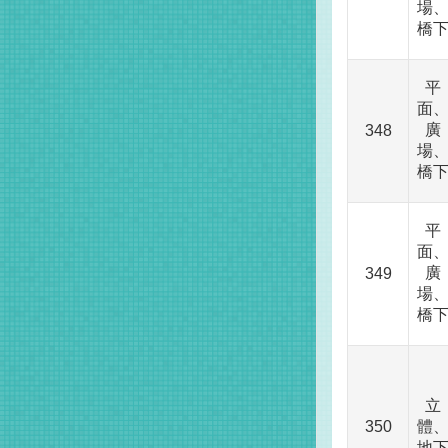
場
橋
平
面
廣
348
場
橋
平
面
廣
349
場
橋
立
350
體
地