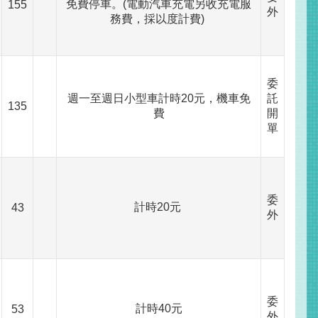
免費停車。(電動汽車充電另收充電服
155
外
務費，採以度計費)
委
週一至週日小型車計時20元，機車免
託
135
費
開
單
委
計時20元
43
外
委
計時40元
53
外