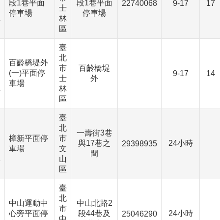
段1巷平面
段1巷平面
22740068
9-17
17
士
、
停車場
停車場
林
下
區
臺
北
、
百齡橋堤外
市
百齡橋堤
(一)平面停
9-17
14
士
外
、
車場
林
下
區
臺
北
、
一壽街3巷
樟新平面停
市
與17巷之
24小時
29398935
車場
文
、
間
山
下
區
臺
北
、
中山運動中
中山北路2
市
心旁平面停
段44巷及
24小時
25046290
中