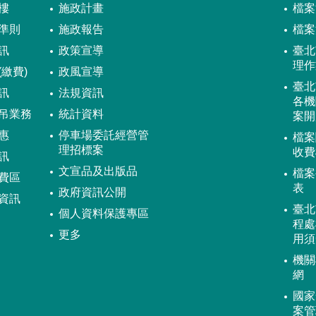
樓
施政計畫
檔案
準則
施政報告
檔案
訊
政策宣導
臺北
理作
繳費)
政風宣導
臺北
訊
法規資訊
各機
吊業務
統計資料
案開
惠
停車場委託經營管
檔案
理招標案
收費
訊
文宣品及出版品
檔案
費區
表
政府資訊公開
資訊
臺北
個人資料保護專區
程處
更多
用須
機關
網
國家
案管