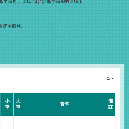
小時再加收10元(合計每小時加收20元)。
繳費單服務。
小
大
備
費率
車
車
註