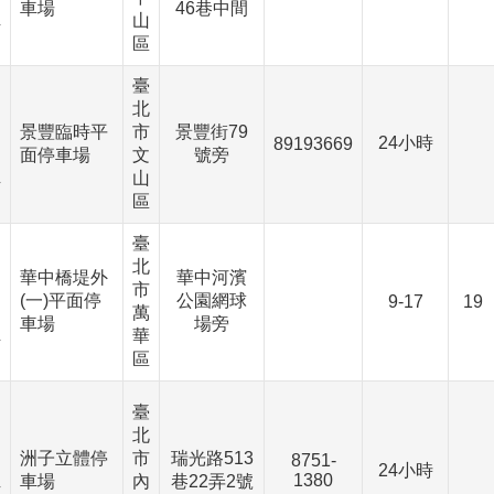
、
車場
46巷中間
山
下
區
臺
北
、
景豐臨時平
市
景豐街79
24小時
89193669
面停車場
文
號旁
、
山
下
區
臺
北
、
華中橋堤外
華中河濱
市
(一)平面停
公園網球
9-17
19
萬
、
車場
場旁
華
下
區
臺
北
洲子立體停
市
瑞光路513
8751-
、
24小時
1380
車場
內
巷22弄2號
下