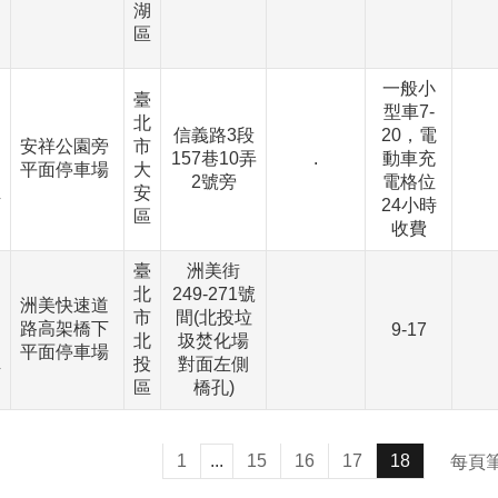
湖
區
一般小
臺
型車7-
北
、
信義路3段
20，電
安祥公園旁
市
157巷10弄
.
動車充
平面停車場
大
、
2號旁
電格位
安
下
24小時
區
收費
臺
洲美街
北
249-271號
、
洲美快速道
市
間(北投垃
路高架橋下
9-17
北
圾焚化場
、
平面停車場
投
對面左側
下
區
橋孔)
1
...
15
16
17
18
每頁