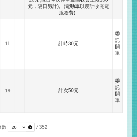
元，隔日另計)。(電動車以度計收充電
服務費)
委
託
11
計時30元
開
單
委
託
計次50元
19
開
單
筆數
/
352