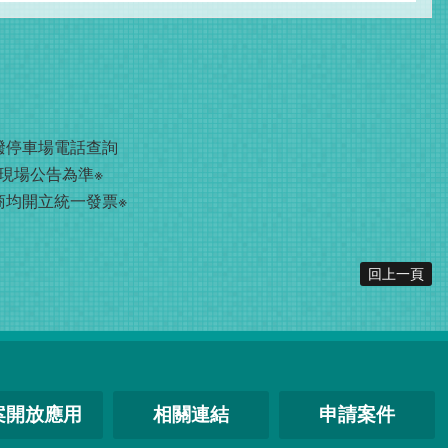
撥
停車場電話查詢
現場公告為準※
商均開立統一發票※
回上一頁
案開放應用
相關連結
申請案件