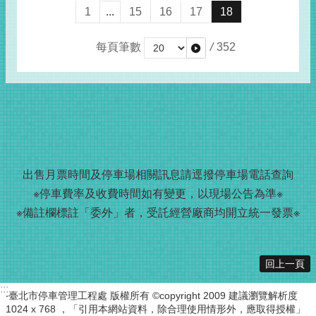
1
...
15
16
17
18
每頁筆數
/
352
出售月票時間及停車場相關訊息請
逕撥
停車場電話查詢
※停車費率及收費時間如有變更，以現場公告為準※
※備註欄標註「委外」者，受託經營廠商均開立統一發票※
回上一頁
:::
‧臺北市停車管理工程處 版權所有 ©copyright 2009 建議瀏覽解析度
1024 x 768 ，「引用本網站資料，除合理使用情形外，應取得授權」