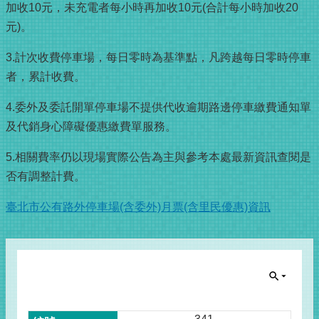
加收10元，未充電者每小時再加收10元(合計每小時加收20
元)。
3.計次收費停車場，每日零時為基準點，凡跨越每日零時停車
者，累計收費。
4.委外及委託開單停車場不提供代收逾期路邊停車繳費通知單
及代銷身心障礙優惠繳費單服務。
5.相關費率仍以現場實際公告為主與參考本處最新資訊查閱是
否有調整計費。
臺北市公有路外停車場(含委外)月票(含里民優惠)資訊