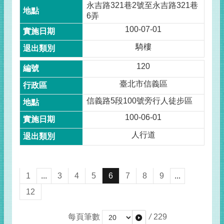
永吉路321巷2號至永吉路321巷
6弄
100-07-01
騎樓
120
臺北市信義區
信義路5段100號旁行人徒步區
100-06-01
人行道
1
...
3
4
5
6
7
8
9
...
12
每頁筆數
/
229